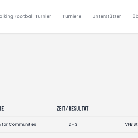
Home
lking Football Turnier
Turniere
Unterstützer
Üb
Walking Football Turnier
Turniere
Unterstützer
Über uns
Archiv
me
Zeit/Resultat
n for Communities
2 - 3
VFB St