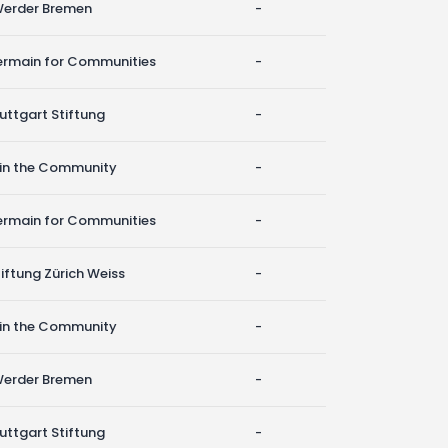
Werder Bremen
-
ermain for Communities
-
uttgart Stiftung
-
 in the Community
-
ermain for Communities
-
iftung Zürich Weiss
-
 in the Community
-
Werder Bremen
-
uttgart Stiftung
-