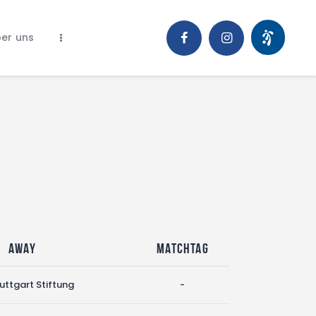
er uns
Away
Matchtag
uttgart Stiftung
-