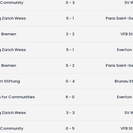
he Community
0 - 3
SV 
 Zürich Weiss
5 - 1
Paris Saint-G
r Bremen
2 - 2
VFB St
 Zürich Weiss
5 - 1
Everton
r Bremen
5 - 2
Paris Saint-G
t Stiftung
0 - 4
Brunau St
n for Communities
6 - 0
Everton
 Zürich Weiss
3 - 3
SV 
he Community
0 - 5
VFB St