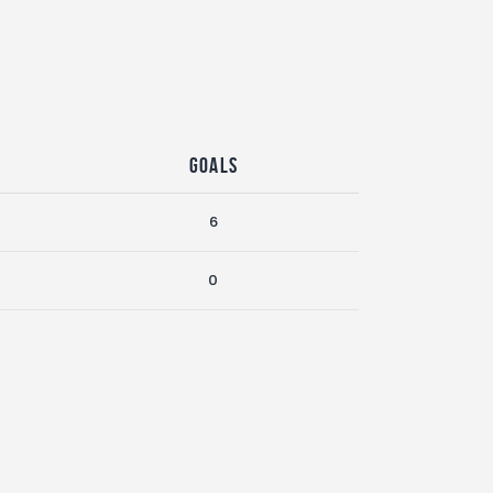
Goals
6
0