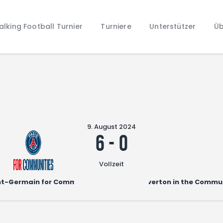
Home
lking Football Turnier
Turniere
Unterstützer
Üb
Walking Football Turnier
Turniere
Unterstützer
Über uns
Archiv
9. August 2024
6
-
0
Vollzeit
nt-Germain for Communities
Everton in the Commu