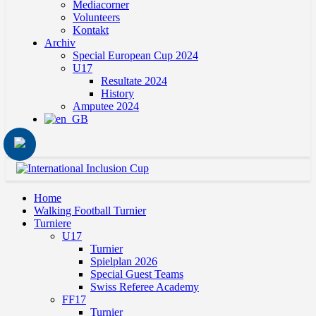
Mediacorner
Volunteers
Kontakt
Archiv
Special European Cup 2024
U17
Resultate 2024
History
Amputee 2024
Home
Walking Football Turnier
Turniere
U17
Turnier
Spielplan 2026
Special Guest Teams
Swiss Referee Academy
FF17
Turnier