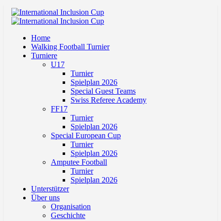
Home
Walking Football Turnier
Turniere
U17
Turnier
Spielplan 2026
Special Guest Teams
Swiss Referee Academy
FF17
Turnier
Spielplan 2026
Special European Cup
Turnier
Spielplan 2026
Amputee Football
Turnier
Spielplan 2026
Unterstützer
Über uns
Organisation
Geschichte