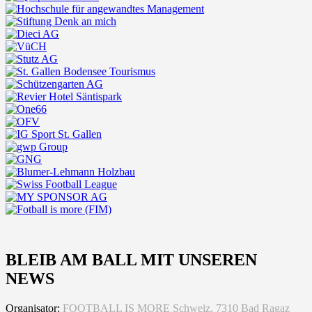
BLEIB AM BALL MIT UNSEREN
NEWS
Organisator:
FOOTBALL IS MORE Schweiz, 7310 Bad Ragaz