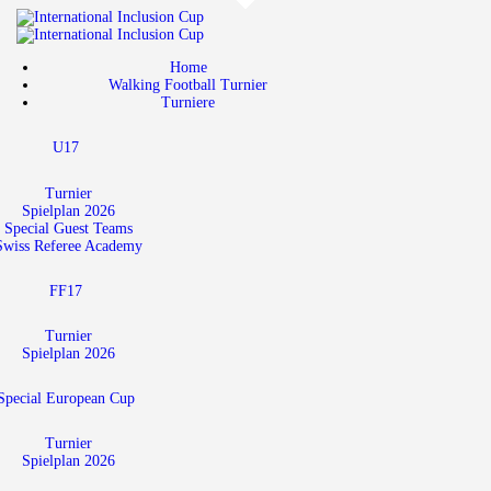
Home
Walking Football Turnier
Home
Walking Football Turnier
Turniere
Turniere
U17
Unterstützer
Über uns
Turnier
Spielplan 2026
Special Guest Teams
Archiv
Swiss Referee Academy
FF17
Turnier
Spielplan 2026
Special European Cup
Turnier
Spielplan 2026