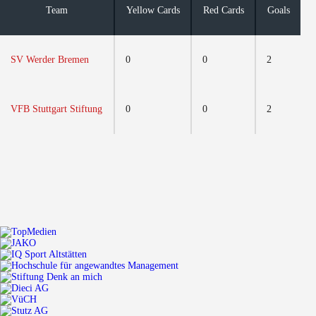
Team
Yellow Cards
Red Cards
Goals
SV Werder Bremen
0
0
2
VFB Stuttgart Stiftung
0
0
2