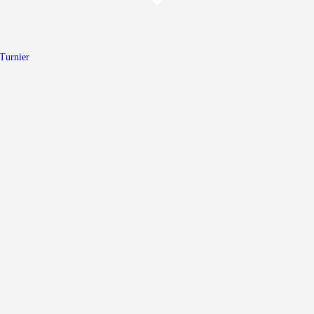
Home
Walking Football Turnier
Turnier
Turniere
Unterstützer
Über uns
Archiv