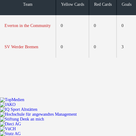
Team
Yellow Cards
Red Cards
Goals
Everton in the Community
0
0
0
SV Werder Bremen
0
0
3