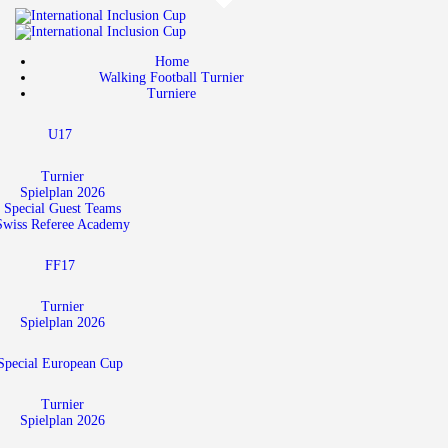
Home
Walking Football Turnier
Home
Walking Football Turnier
Turniere
Turniere
U17
Unterstützer
Über uns
Turnier
Spielplan 2026
Special Guest Teams
Archiv
Swiss Referee Academy
FF17
Turnier
Spielplan 2026
Special European Cup
Turnier
Spielplan 2026