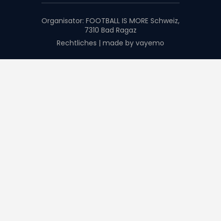
Organisator:
FOOTBALL IS MORE Schweiz,
7310 Bad Ragaz
Rechtliches
|
made by vayemo