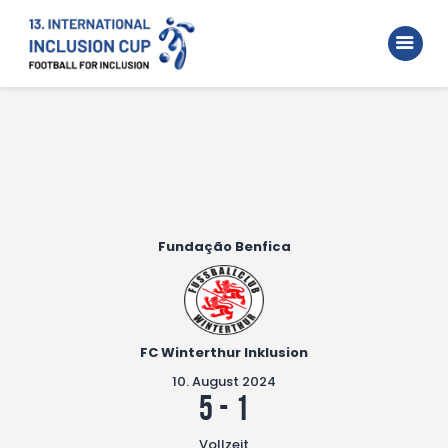
Home
Walking Football Turnier
Turniere
Unterstützer
Über uns
Archiv
Fundação Benfica
FC Winterthur Inklusion
10. August 2024
5
-
1
Vollzeit