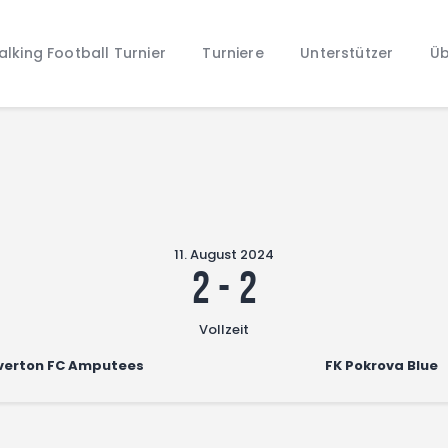
Home
lking Football Turnier
Turniere
Unterstützer
Üb
Walking Football Turnier
Turniere
Unterstützer
Über uns
Archiv
11. August 2024
2
-
2
Vollzeit
verton FC Amputees
FK Pokrova Blue