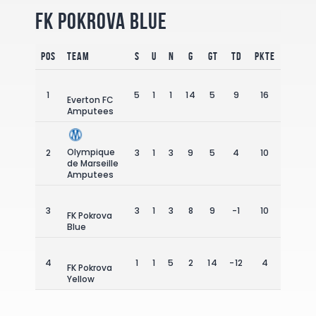
FK Pokrova Blue
Pos
Team
S
U
N
G
GT
TD
Pkte
1
5
1
1
14
5
9
16
Everton FC
Amputees
Olympique
2
3
1
3
9
5
4
10
de Marseille
Amputees
3
3
1
3
8
9
-1
10
FK Pokrova
Blue
4
1
1
5
2
14
-12
4
FK Pokrova
Yellow