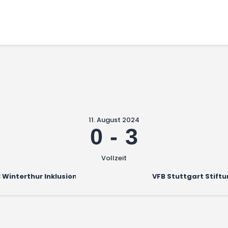
Home
Walking Football Turnier
Turniere
Unterstützer
Über uns
Archiv
11. August 2024
0
-
3
Vollzeit
 Winterthur Inklusion
VFB Stuttgart Stift