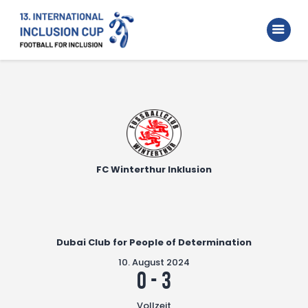
Home
Walking Football Turnier
Turniere
Unterstützer
Über uns
Archiv
FC Winterthur Inklusion
Dubai Club for People of Determination
10. August 2024
0
-
3
Vollzeit