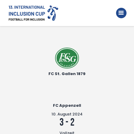
Home
Walking Football Turnier
Turniere
Unterstützer
Über uns
FC St. Gallen 1879
Archiv
FC Appenzell
10. August 2024
3
-
2
Vollzeit