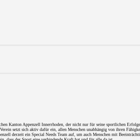
chen Kanton Appenzell Innerrhoden, der nicht nur für seine sportlichen Erfolge
Verein setzt sich aktiv dafür ein, allen Menschen unabhängig von ihren Fähigk
zell derzeit ein Special Needs Team auf, um auch Menschen mit Beeinträcht
n, dass der Sport eine verbindende Kraft hat und für alle da ist.