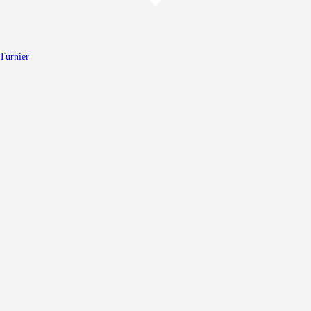
Home
Walking Football Turnier
Turnier
Turniere
Unterstützer
Über uns
Archiv