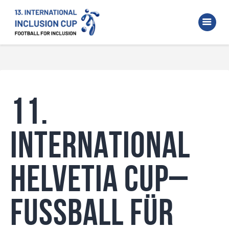
Home
Walking Football Turnier
Turniere
Unterstützer
11.
Über uns
Archiv
INTERNATIONAL
HELVETIA CUP–
Fussball für