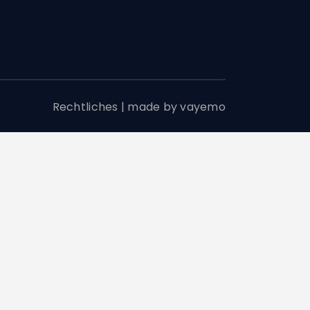
Rechtliches
|
made by vayemo