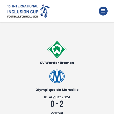
Home
Walking Football Turnier
Turniere
Unterstützer
Über uns
SV Werder Bremen
Archiv
Olympique de Marseille
10. August 2024
0
-
2
Vollzeit