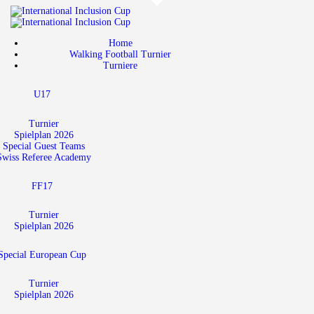
Home
Walking Football Turnier
Home
Walking Football Turnier
Turniere
Turniere
U17
Unterstützer
Über uns
Turnier
Spielplan 2026
Special Guest Teams
Archiv
Swiss Referee Academy
FF17
Turnier
Spielplan 2026
Special European Cup
Turnier
Spielplan 2026