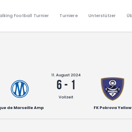
Home
lking Football Turnier
Turniere
Unterstützer
Üb
Walking Football Turnier
Turniere
Unterstützer
Über uns
Archiv
11. August 2024
6
-
1
Vollzeit
ue de Marseille Amputees
FK Pokrova Yellow