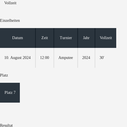
Vollzeit
Einzelheiten
Datum
Zeit
Turnier
Jahr
Vollzeit
10. August 2024
12:00
Amputee
2024
30'
Platz
Platz 7
Resultat