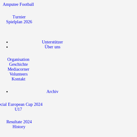
Amputee Football
Turnier
Spielplan 2026
Unterstützer
Über uns
Organisation
Geschichte
Mediacorner
Volunteers
Kontakt
Archiv
ecial European Cup 2024
U17
Resultate 2024
History