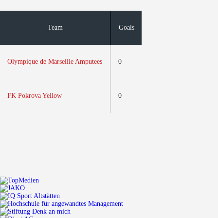
Team
Goals
Olympique de Marseille Amputees
0
FK Pokrova Yellow
0