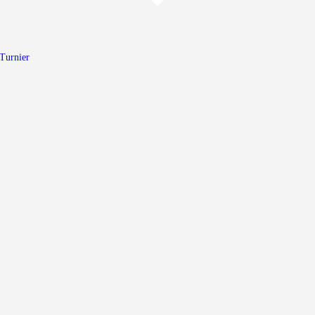
Home
Walking Football Turnier
Turnier
Turniere
Unterstützer
Über uns
Archiv