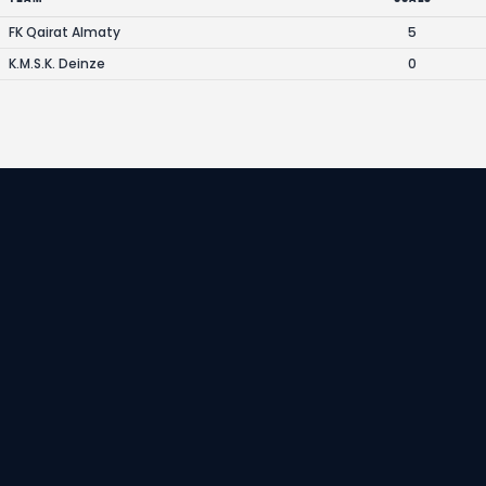
FK Qairat Almaty
5
K.M.S.K. Deinze
0