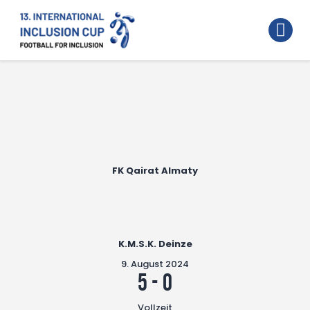
Home
Walking Football Turnier
Turniere
Unterstützer
Über uns
FK Qairat Almaty
Archiv
K.M.S.K. Deinze
9. August 2024
5
-
0
Vollzeit