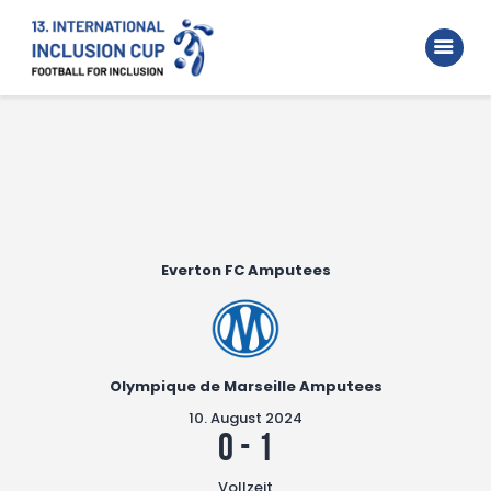
Home
Walking Football Turnier
Turniere
Unterstützer
Über uns
Everton FC Amputees
Archiv
Olympique de Marseille Amputees
10. August 2024
0
-
1
Vollzeit