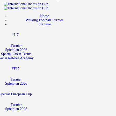
Home
Walking Football Turnier
Home
Walking Football Turnier
Turniere
Turniere
U17
Unterstützer
Über uns
Turnier
Spielplan 2026
Special Guest Teams
Archiv
Swiss Referee Academy
FF17
Turnier
Spielplan 2026
Special European Cup
Turnier
Spielplan 2026