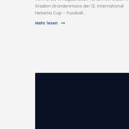
Gewinner der Inklusion!“
Stadion Gründenmoos der 12. International
Helvetia Cup – Fussball…
Mehr lesen