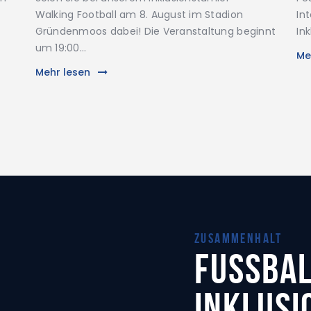
Walking Football am 8. August im Stadion
In
Gründenmoos dabei! Die Veranstaltung beginnt
In
um 19:00…
Me
Mehr lesen
zusammenhalt
Fussbal
Inklusi