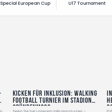
Special European Cup
U17 Tournament
–
kicken für inklusion: Walking
I
Football turnier im stadion
h
gründenmoos
C
im
Seien Sie bei unserem Inklusionsturnier -
FU