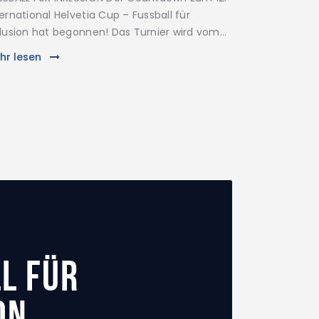
ternational Helvetia Cup – Fussball für
klusion hat begonnen! Das Turnier wird vom…
hr lesen
l für
on