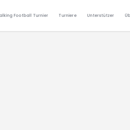
Home
lking Football Turnier
Turniere
Unterstützer
Üb
Walking Football Turnier
Turniere
Unterstützer
Über uns
Archiv