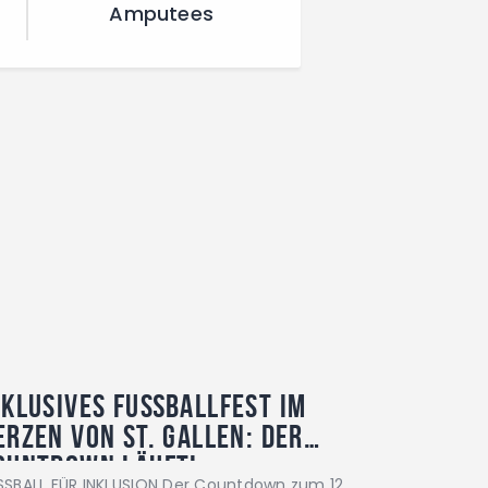
Amputees
nklusives Fußballfest im
erzen von St. Gallen: Der
ountdown läuft!
SSBALL FÜR INKLUSION Der Countdown zum 12.