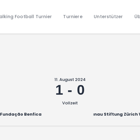
Home
lking Football Turnier
Turniere
Unterstützer
Üb
Walking Football Turnier
Turniere
Unterstützer
Über uns
Archiv
11. August 2024
1
-
0
Vollzeit
Fundação Benfica
Brunau Stiftung Zürich