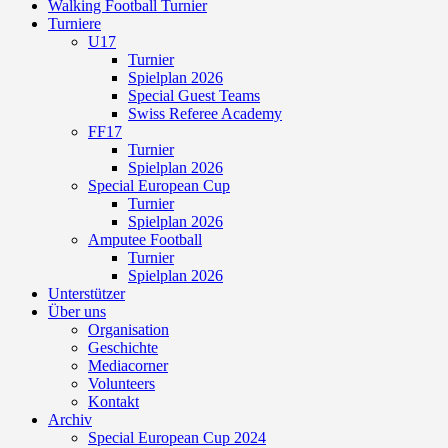
Walking Football Turnier
Turniere
U17
Turnier
Spielplan 2026
Special Guest Teams
Swiss Referee Academy
FF17
Turnier
Spielplan 2026
Special European Cup
Turnier
Spielplan 2026
Amputee Football
Turnier
Spielplan 2026
Unterstützer
Über uns
Organisation
Geschichte
Mediacorner
Volunteers
Kontakt
Archiv
Special European Cup 2024