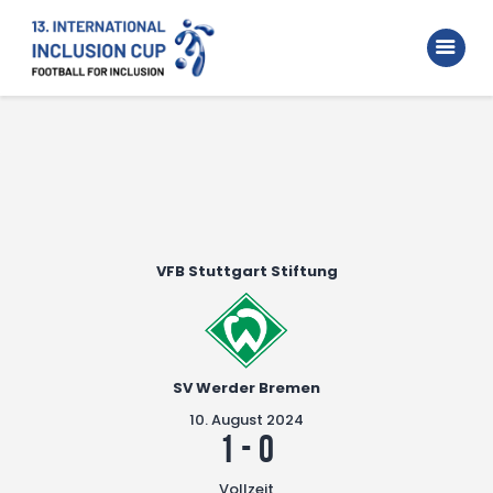
Home
Walking Football Turnier
Turniere
Unterstützer
Über uns
VFB Stuttgart Stiftung
Archiv
SV Werder Bremen
10. August 2024
1
-
0
Vollzeit