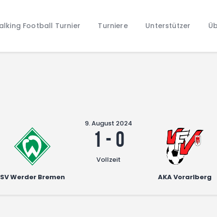
Home
lking Football Turnier
Turniere
Unterstützer
Üb
Walking Football Turnier
Turniere
Unterstützer
Über uns
Archiv
9. August 2024
1
-
0
Vollzeit
SV Werder Bremen
AKA Vorarlberg