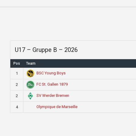
U17 – Gruppe B – 2026
Pos
Team
BSC Young Boys
1
FC St. Gallen 1879
2
SV Werder Bremen
2
Olympique de Marseille
4