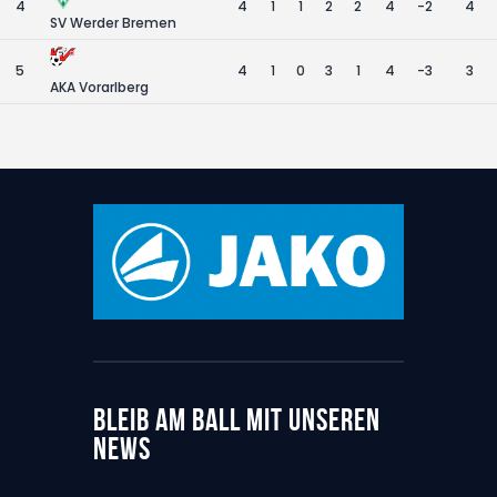
4
4
1
1
2
2
4
-2
4
SV Werder Bremen
5
4
1
0
3
1
4
-3
3
AKA Vorarlberg
BLEIB AM BALL MIT UNSEREN
NEWS