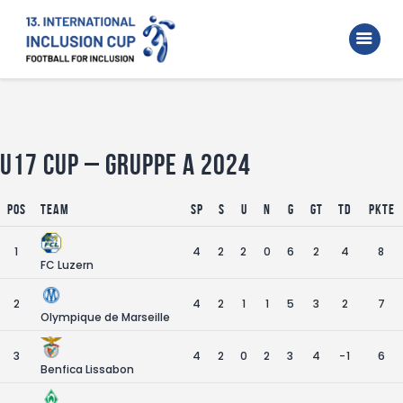
Home
Walking Football Turnier
Turniere
Unterstützer
U17 Cup – Gruppe A 2024
Über uns
Pos
Team
SP
S
U
N
G
GT
TD
Pkte
Archiv
1
4
2
2
0
6
2
4
8
FC Luzern
2
4
2
1
1
5
3
2
7
Olympique de Marseille
3
4
2
0
2
3
4
-1
6
Benfica Lissabon