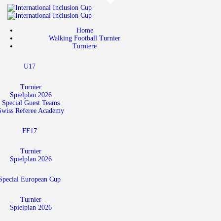
Home
Walking Football Turnier
Home
Walking Football Turnier
Turniere
Turniere
U17
Unterstützer
Über uns
Turnier
Spielplan 2026
Special Guest Teams
Archiv
Swiss Referee Academy
FF17
Turnier
Spielplan 2026
Special European Cup
Turnier
Spielplan 2026