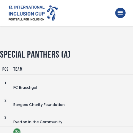
Home
Walking Football Turnier
Turniere
Unterstützer
Special Panthers (A)
Über uns
Pos
Team
Archiv
1
FC Bruschgol
2
Rangers Charity Foundation
3
Everton in the Community