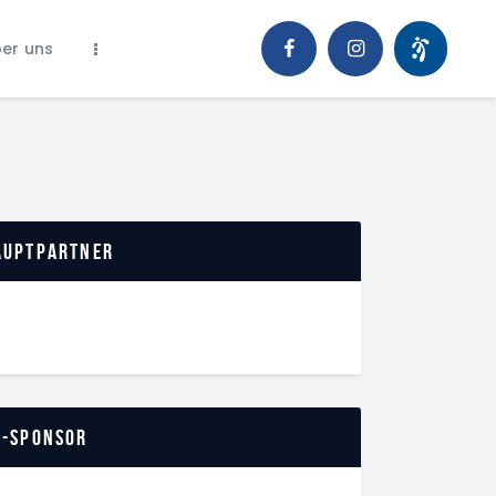
er uns
auptpartner
o-Sponsor