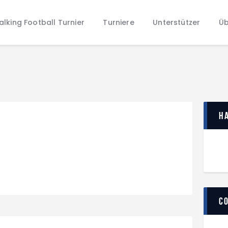
Home
lking Football Turnier
Turniere
Unterstützer
Üb
Walking Football Turnier
Turniere
Unterstützer
Über uns
Archiv
H
C