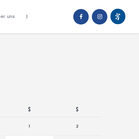
er uns
S
S
1
2