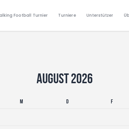
Home
lking Football Turnier
Turniere
Unterstützer
Üb
Walking Football Turnier
Turniere
Unterstützer
Über uns
Archiv
August 2026
M
D
F