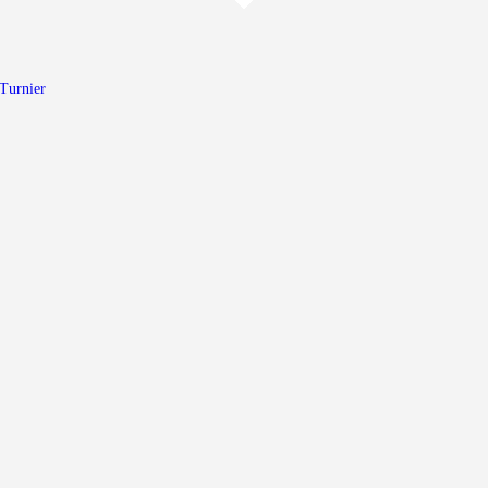
Home
Walking Football Turnier
Turnier
Turniere
Unterstützer
Über uns
Archiv