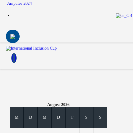
Amputee 2024
August 2026
M
D
M
D
F
S
S