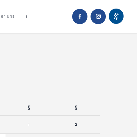
er uns
S
S
1
2