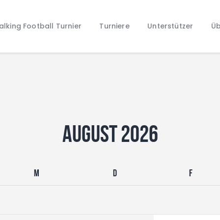
Home
lking Football Turnier
Turniere
Unterstützer
Üb
Walking Football Turnier
Turniere
Unterstützer
Über uns
Archiv
August 2026
M
D
F