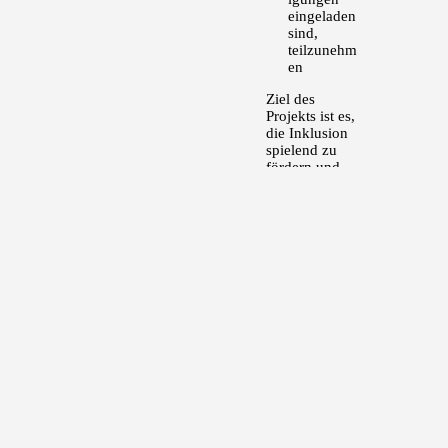
eingeladen
sind,
teilzunehm
en
Ziel des
Projekts ist es,
die Inklusion
spielend zu
fördern und
gegenseitiges
Verständnis
aufzubauen.
Zu diesem
Zweck nutzen
wir das
Potential, das
Spiel und
Sport bieten -
denn Fussball
verbindet!