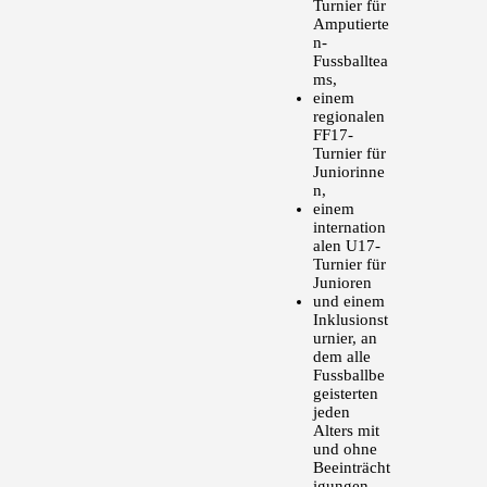
Turnier für
Amputierte
n-
Fussballtea
ms,
einem
regionalen
FF17-
Turnier für
Juniorinne
n,
einem
internation
alen U17-
Turnier für
Junioren
und einem
Inklusionst
urnier, an
dem alle
Fussballbe
geisterten
jeden
Alters mit
und ohne
Beeinträcht
igungen