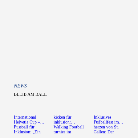
NEWS
BLEIB AM BALL
International
kicken für
Inklusives
Helvetia Cup –
inklusion:
Fußballfest im
Fussball für
Walking Football
herzen von St.
Inklusion: „Ein
turnier im
Gallen: Der
Rückblick auf
stadion
Countdown