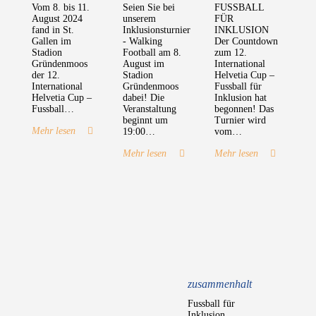
Vom 8. bis 11.
Seien Sie bei
FUSSBALL
die wahren
gründenmoos
läuft!
August 2024
unserem
FÜR
Gewinner der
fand in St.
Inklusionsturnier
INKLUSION
Inklusion!“
Gallen im
- Walking
Der Countdown
Stadion
Football am 8.
zum 12.
Gründenmoos
August im
International
der 12.
Stadion
Helvetia Cup –
International
Gründenmoos
Fussball für
Helvetia Cup –
dabei! Die
Inklusion hat
Fussball…
Veranstaltung
begonnen! Das
beginnt um
Turnier wird
Mehr lesen
19:00…
vom…
Mehr lesen
Mehr lesen
zusammenhalt
Fussball für
Inklusion